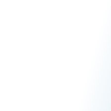
Prod
FE