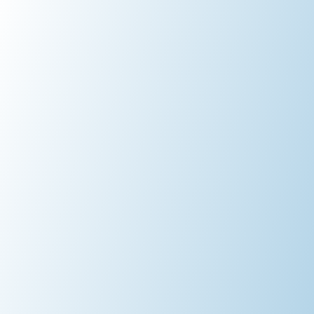
ukter
DESTE discofest