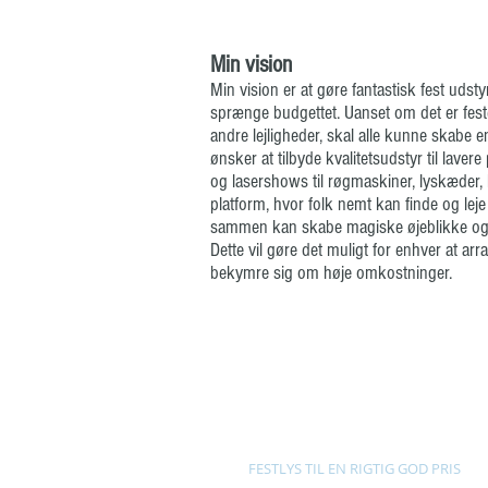
Min vision
Min vision er at gøre fantastisk fest udstyr
sprænge budgettet. Uanset om det er fester
andre lejligheder, skal alle kunne skabe
ønsker at tilbyde kvalitetsudstyr til laver
og lasershows til røgmaskiner, lyskæder, h
platform, hvor folk nemt kan finde og leje 
sammen kan skabe magiske øjeblikke og u
Dette vil gøre det muligt for enhver at ar
bekymre sig om høje omkostninger.
FESTLYS TIL EN RIGTIG GOD PRIS