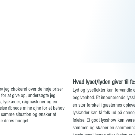
Hvad lyset/lyden giver til fe
lev jeg chokeret over de høje priser
Lyd og lyseffekter kan forvandle 
et for at give op, undersøgte jeg
begivenhed. Et imponerende lys
s, lyskæder, røgmaskiner og en
en stor forskel i gæsternes oplev
else åbnede mine øjne for et behov
lyskæder kan få folk ud på danseg
i samme situation og ønsker at
følelse. Et godt lysshow kan være
de deres budget.
sammen og skaber en sammenhæn