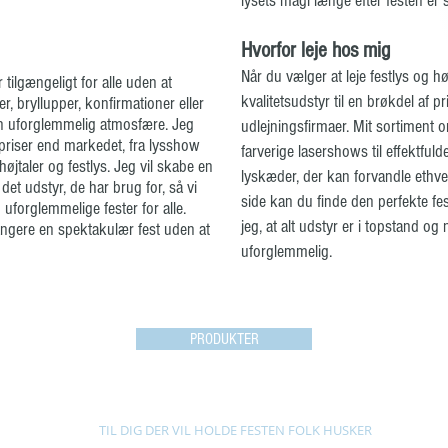
lysets magi længe efter festen er s
Hvorfor leje hos mig
Når du vælger at leje festlys og hø
 tilgængeligt for alle uden at
kvalitetsudstyr til en brøkdel af
, bryllupper, konfirmationer eller
 en uforglemmelig atmosfære. Jeg
udlejningsfirmaer. Mit sortiment 
e priser end markedet, fra lysshow
farverige lasershows til effektf
øjtaler og festlys. Jeg vil skabe en
lyskæder, der kan forvandle ethve
det udstyr, de har brug for, så vi
side kan du finde den perfekte fes
forglemmelige fester for alle.
jeg, at alt udstyr er i topstand og
rangere en spektakulær fest uden at
uforglemmelig.
PRODUKTER
TIL DIG DER VIL HOLDE FESTEN FOLK HUSKER