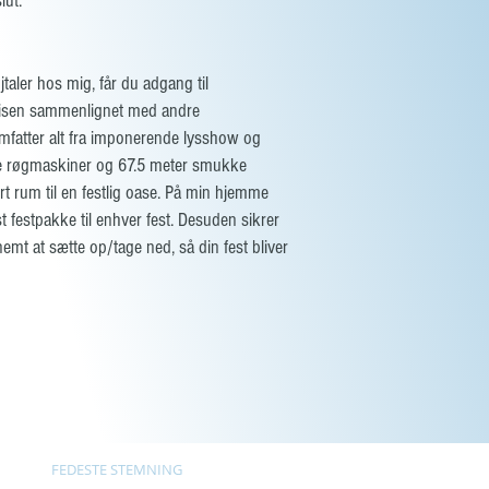
lut.
jtaler hos mig, får du adgang til
 prisen sammenlignet med andre
omfatter alt fra imponerende lysshow og
ulde røgmaskiner og 67.5 meter smukke
rt rum til en festlig oase. På min hjemme
t festpakke til enhver fest. Desuden sikrer
 nemt at sætte op/tage ned, så din fest bliver
FEDESTE STEMNING